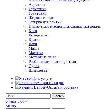
Антисептики и пропитки для дерева
Аэрозоли
Герметики
Грунтовки
Жидкие гвозди
Затирка для плитки
Инструмент и вспомогательные материалы
Клеи
Колоранты
Краска
Лаки
Масла
Мастика
Мотажные пены
Разбавители и растворители
Сурик
Шпатлевка
Доп. услуги
Акции и скидки
Оплата и доставка
Search
0
items
0,00
₽
Меню