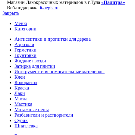
Магазин Лакокрасочных материалов в г.Тула
«Палитра»
Веб-поддержка
it-aegis.ru
Закрыть
Меню
Категории
Антисептики и пропитки для дерева
Аэрозоли
Герметики
Грунтовки
Жидкие гвозди
Затирка для плитки
Инструмент и вспомогательные материалы
Клеи
Колоранты
Краска
Лаки
Масла
Мастика
Мотажные пены
Разбавители и растворители
Сурик
Шпатлевка