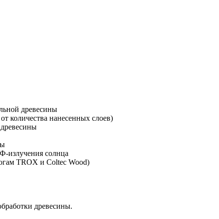
альной древесины
от количества нанесенных слоев)
у древесины
вы
УФ-излучения солнца
логам TROX и Coltec Wood)
обработки древесины.