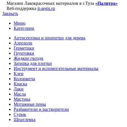
Магазин Лакокрасочных материалов в г.Тула
«Палитра»
Веб-поддержка
it-aegis.ru
Закрыть
Меню
Категории
Антисептики и пропитки для дерева
Аэрозоли
Герметики
Грунтовки
Жидкие гвозди
Затирка для плитки
Инструмент и вспомогательные материалы
Клеи
Колоранты
Краска
Лаки
Масла
Мастика
Мотажные пены
Разбавители и растворители
Сурик
Шпатлевка