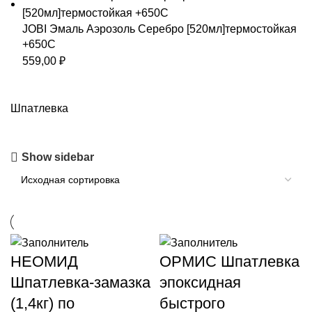
JOBI Эмаль Аэрозоль Серебро [520мл]термостойкая
+650С
559,00
₽
Шпатлевка
Show sidebar
НЕОМИД
ОРМИС Шпатлевка
Шпатлевка-замазка
эпоксидная
(1,4кг) по
быстрого