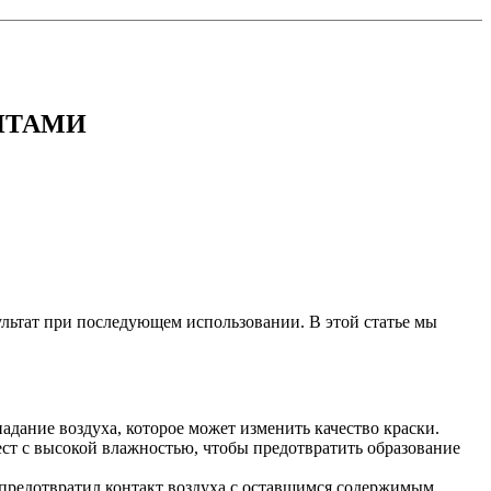
НТАМИ
ультат при последующем использовании. В этой статье мы
дание воздуха, которое может изменить качество краски.
ест с высокой влажностью, чтобы предотвратить образование
 предотвратил контакт воздуха с оставшимся содержимым.