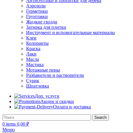
Антисептики и пропитки для дерева
Аэрозоли
Герметики
Грунтовки
Жидкие гвозди
Затирка для плитки
Инструмент и вспомогательные материалы
Клеи
Колоранты
Краска
Лаки
Масла
Мастика
Мотажные пены
Разбавители и растворители
Сурик
Шпатлевка
Доп. услуги
Акции и скидки
Оплата и доставка
Search
0
items
0,00
₽
Меню