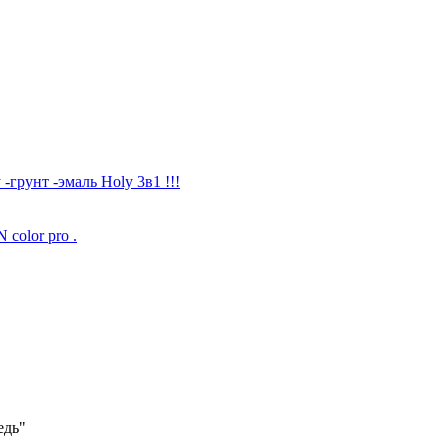
рунт -эмаль Holy 3в1 !!!
color pro .
едь"