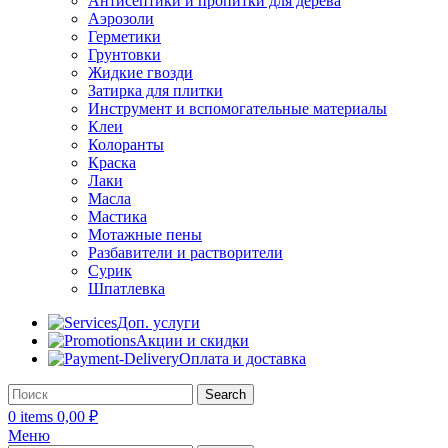
Антисептики и пропитки для дерева
Аэрозоли
Герметики
Грунтовки
Жидкие гвозди
Затирка для плитки
Инструмент и вспомогательные материалы
Клеи
Колоранты
Краска
Лаки
Масла
Мастика
Мотажные пены
Разбавители и растворители
Сурик
Шпатлевка
Доп. услуги
Акции и скидки
Оплата и доставка
Search
0
items
0,00
₽
Меню