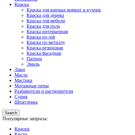
Краска
Краска для ванных комнат и кухонь
Краска для дерева
Краска для мебели
Краска для пола
Краска интерьерная
Краска по osb
Краска по металлу
Краска резиновая
Краска фасадная
Патина
Эмаль
Лаки
Масла
Мастика
Мотажные пены
Разбавители и растворители
Сурик
Шпатлевка
Search
Популярные запросы:
Краски
Кисти