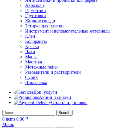
Антисептики и пропитки для дерева
Аэрозоли
Герметики
Грунтовки
Жидкие гвозди
Затирка для плитки
Инструмент и вспомогательные материалы
Клеи
Колоранты
Краска
Лаки
Масла
Мастика
Мотажные пены
Разбавители и растворители
Сурик
Шпатлевка
Доп. услуги
Акции и скидки
Оплата и доставка
Search
0
items
0,00
₽
Меню