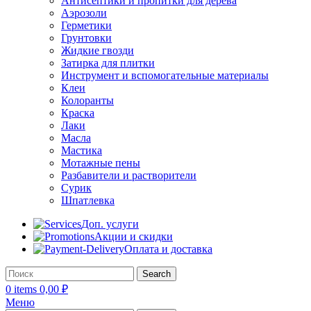
Антисептики и пропитки для дерева
Аэрозоли
Герметики
Грунтовки
Жидкие гвозди
Затирка для плитки
Инструмент и вспомогательные материалы
Клеи
Колоранты
Краска
Лаки
Масла
Мастика
Мотажные пены
Разбавители и растворители
Сурик
Шпатлевка
Доп. услуги
Акции и скидки
Оплата и доставка
Search
0
items
0,00
₽
Меню