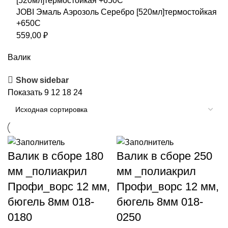
JOBI Эмаль Аэрозоль Серебро [520мл]термостойкая
+650С
559,00
₽
Валик
Show sidebar
Показать
9
12
18
24
Валик в сборе 180
Валик в сборе 250
мм _полиакрил
мм _полиакрил
Профи_ворс 12 мм,
Профи_ворс 12 мм,
бюгель 8мм 018-
бюгель 8мм 018-
0180
0250