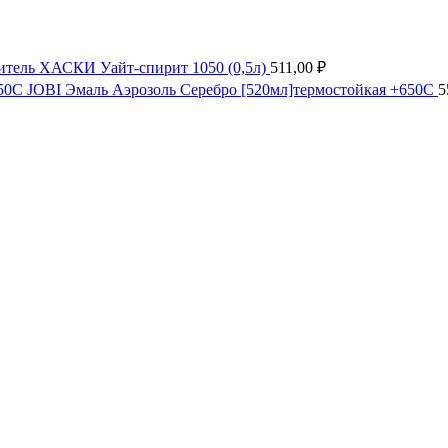
итель ХАСКИ Уайт-спирит 1050 (0,5л)
511,00
₽
JOBI Эмаль Аэрозоль Серебро [520мл]термостойкая +650С
5