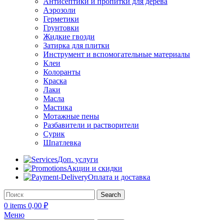
Антисептики и пропитки для дерева
Аэрозоли
Герметики
Грунтовки
Жидкие гвозди
Затирка для плитки
Инструмент и вспомогательные материалы
Клеи
Колоранты
Краска
Лаки
Масла
Мастика
Мотажные пены
Разбавители и растворители
Сурик
Шпатлевка
Доп. услуги
Акции и скидки
Оплата и доставка
Search
0
items
0,00
₽
Меню