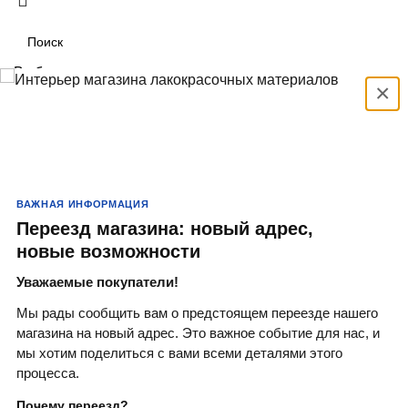
Выбрать
×
Search
Популярные запросы:
Краски
Кисти
ВАЖНАЯ ИНФОРМАЦИЯ
Валики
Переезд магазина: новый адрес,
новые возможности
Краситель
Уважаемые покупатели!
Антисептики
Мы рады сообщить вам о предстоящем переезде нашего
магазина на новый адрес. Это важное событие для нас, и
мы хотим поделиться с вами всеми деталями этого
процесса.
Быстрый заказ!
Почему переезд?