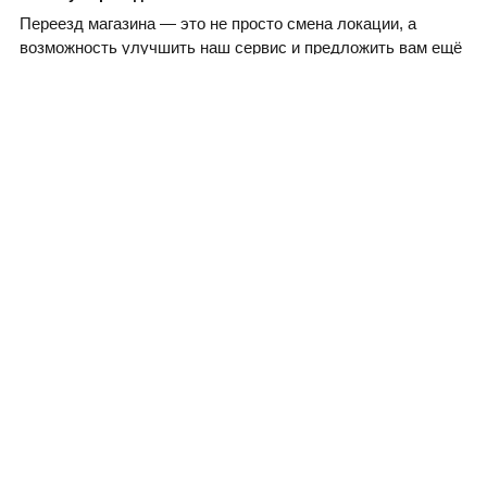
Быстрый заказ!
Переезд магазина — это не просто смена локации, а
возможность улучшить наш сервис и предложить вам ещё
больше удобств. Новый адрес позволит нам расширить
ассортимент товаров и улучшить условия для наших
клиентов.
Новый адрес
ул. Мосина, 4
рядом с магазином «Мир Красок»
С
1 сентября 2026 года
ждём вас по новому адресу.