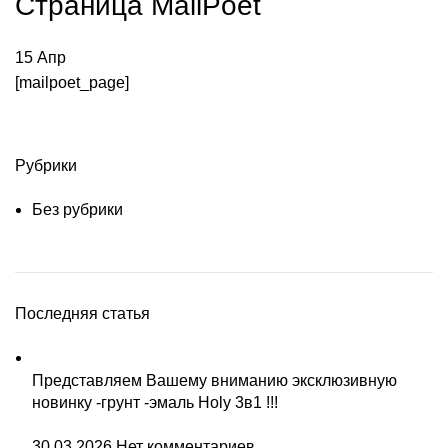
Страница MailPoet
Краситель
Антисептики
15
Апр
[mailpoet_page]
Рубрики
Без рубрики
Последняя статья
Представляем Вашему вниманию эксклюзивную
новинку -грунт -эмаль Holy 3в1 !!!
30.03.2026
Нет комментариев