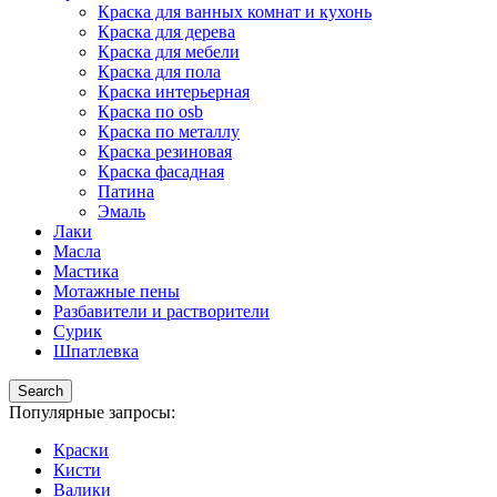
Краска для ванных комнат и кухонь
Краска для дерева
Краска для мебели
Краска для пола
Краска интерьерная
Краска по osb
Краска по металлу
Краска резиновая
Краска фасадная
Патина
Эмаль
Лаки
Масла
Мастика
Мотажные пены
Разбавители и растворители
Сурик
Шпатлевка
Search
Популярные запросы:
Краски
Кисти
Валики