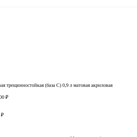
0,00
₽
Login / Register
 трещинностойкая (база С) 0,9 л матовая акриловая
,00
₽
0
₽