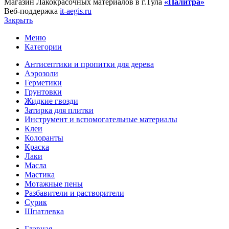
Магазин Лакокрасочных материалов в г.Тула
«Палитра»
Веб-поддержка
it-aegis.ru
Закрыть
Меню
Категории
Антисептики и пропитки для дерева
Аэрозоли
Герметики
Грунтовки
Жидкие гвозди
Затирка для плитки
Инструмент и вспомогательные материалы
Клеи
Колоранты
Краска
Лаки
Масла
Мастика
Мотажные пены
Разбавители и растворители
Сурик
Шпатлевка
Главная