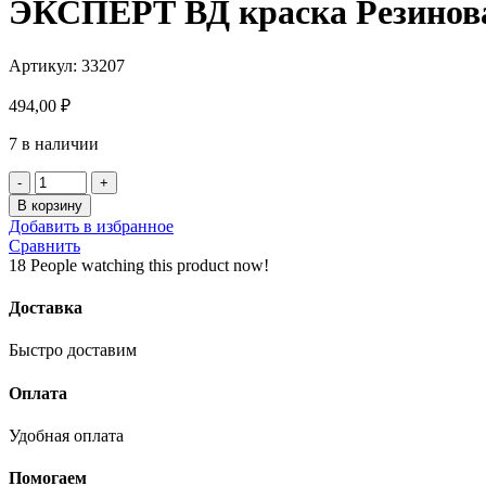
ЭКСПЕРТ ВД краска Резиновая
Артикул:
33207
494,00
₽
7 в наличии
Количество
товара
В корзину
ЭКСПЕРТ
Добавить в избранное
ВД
Сравнить
краска
18
People watching this product now!
Резиновая
трещинностойкая
Доставка
(база
С)
Быстро доставим
0,9
л
Оплата
матовая
акриловая
Удобная оплата
Помогаем