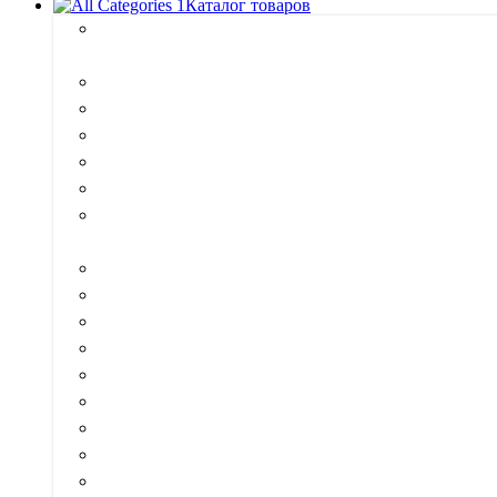
Каталог товаров
Антисептики и пропитки для
дерева
Аэрозоли
Герметики
Грунтовки
Жидкие гвозди
Затирка для плитки
Инструмент и вспомогательные
материалы
Клеи
Колоранты
Краска
Лаки
Масла
Мастика
Мотажные пены
Разбавители и растворители
Сурик