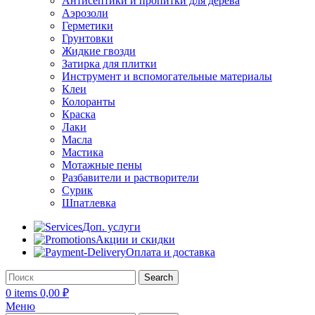
Антисептики и пропитки для дерева
Аэрозоли
Герметики
Грунтовки
Жидкие гвозди
Затирка для плитки
Инструмент и вспомогательные материалы
Клеи
Колоранты
Краска
Лаки
Масла
Мастика
Мотажные пены
Разбавители и растворители
Сурик
Шпатлевка
Доп. услуги
Акции и скидки
Оплата и доставка
Search
0
items
0,00
₽
Меню