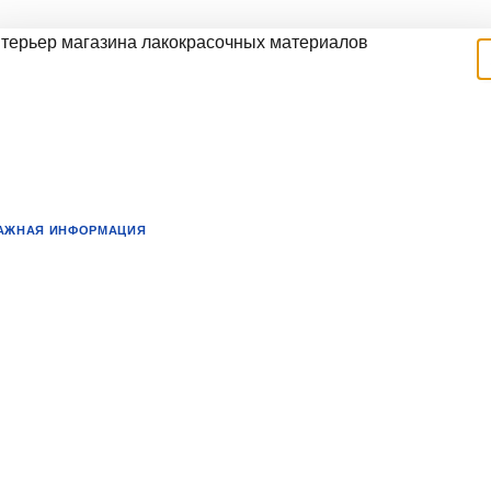
АЖНАЯ ИНФОРМАЦИЯ
Переезд магазина: новый адрес,
новые возможности
важаемые покупатели!
ы рады сообщить вам о предстоящем переезде нашего магазина н
овый адрес. Это важное событие для нас, и мы хотим поделиться с
ами всеми деталями этого процесса.
очему переезд?
ереезд магазина — это не просто смена локации, а возможность