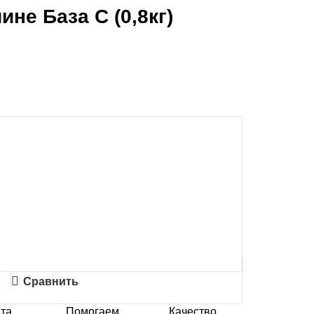
не База С (0,8кг)
Сравнить
та
Помогаем
Качество