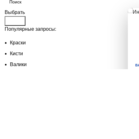
Выбрать
Search
Популярные запросы:
Краски
Кисти
Валики
В
Краситель
Антисептики
У
М
н
в
П
П