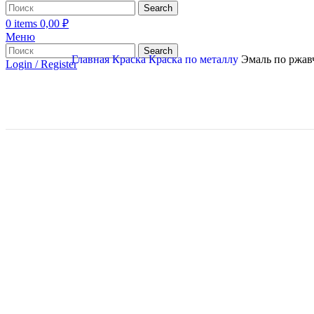
Search
0
items
0,00
₽
Меню
Search
Главная
Краска
Краска по металлу
Эмаль по ржав
Login / Register