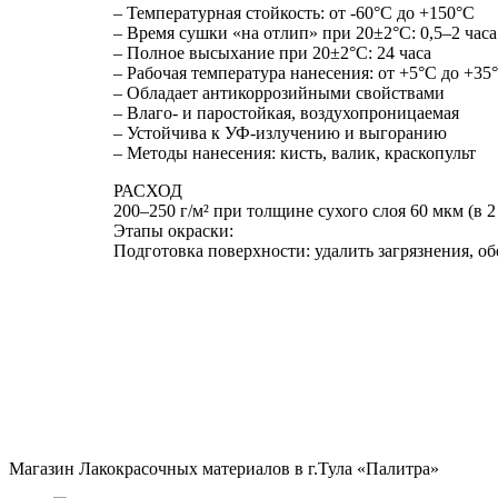
– Температурная стойкость: от -60°C до +150°C
– Время сушки «на отлип» при 20±2°C: 0,5–2 часа
– Полное высыхание при 20±2°C: 24 часа
– Рабочая температура нанесения: от +5°C до +3
– Обладает антикоррозийными свойствами
– Влаго- и паростойкая, воздухопроницаемая
– Устойчива к УФ-излучению и выгоранию
– Методы нанесения: кисть, валик, краскопульт
РАСХОД
200–250 г/м² при толщине сухого слоя 60 мкм (в 2
Этапы окраски:
Подготовка поверхности: удалить загрязнения, 
Магазин Лакокрасочных материалов в г.Тула «Палитра»