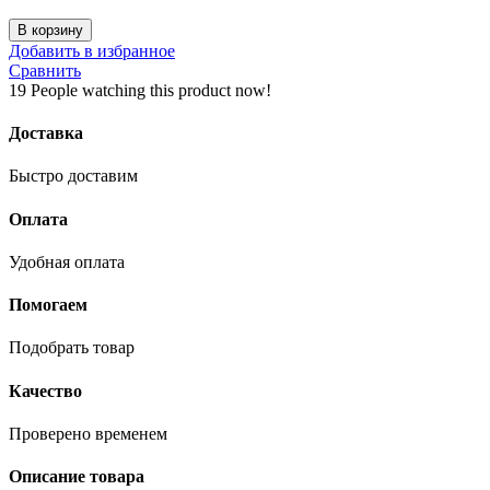
Количество
В корзину
товара
Добавить в избранное
JOBI
Сравнить
Эмаль
19
People watching this product now!
Аэрозоль
RAL
Доставка
7001
Серый
Быстро доставим
[520мл]
Оплата
Удобная оплата
Помогаем
Подобрать товар
Качество
Проверено временем
Описание товара