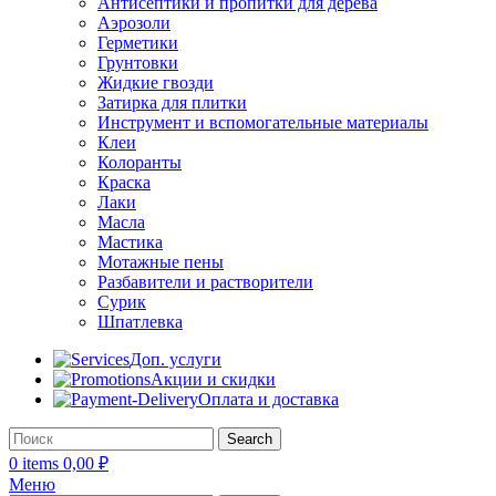
Антисептики и пропитки для дерева
Аэрозоли
Герметики
Грунтовки
Жидкие гвозди
Затирка для плитки
Инструмент и вспомогательные материалы
Клеи
Колоранты
Краска
Лаки
Масла
Мастика
Мотажные пены
Разбавители и растворители
Сурик
Шпатлевка
Доп. услуги
Акции и скидки
Оплата и доставка
Search
0
items
0,00
₽
Меню