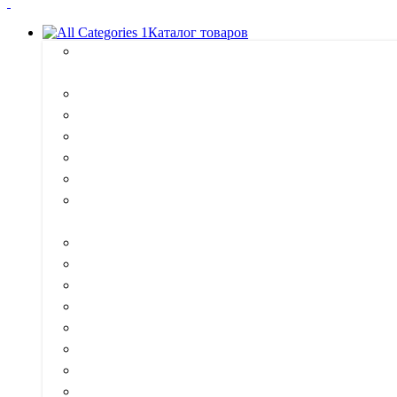
Каталог товаров
Антисептики и пропитки для
дерева
Аэрозоли
Герметики
Грунтовки
Жидкие гвозди
Затирка для плитки
Инструмент и вспомогательные
материалы
Клеи
Колоранты
Краска
Лаки
Масла
Мастика
Мотажные пены
Разбавители и растворители