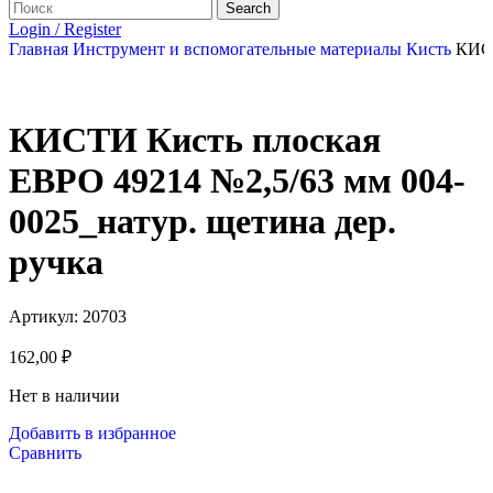
Search
Login / Register
Главная
Инструмент и вспомогательные материалы
Кисть
КИСТ
КИСТИ Кисть плоская
ЕВРО 49214 №2,5/63 мм 004-
0025_натур. щетина дер.
ручка
Артикул:
20703
162,00
₽
Нет в наличии
Добавить в избранное
Сравнить