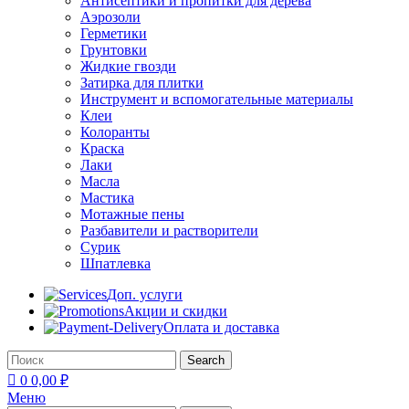
Антисептики и пропитки для дерева
Аэрозоли
Герметики
Грунтовки
Жидкие гвозди
Затирка для плитки
Инструмент и вспомогательные материалы
Клеи
Колоранты
Краска
Лаки
Масла
Мастика
Мотажные пены
Разбавители и растворители
Сурик
Шпатлевка
Доп. услуги
Акции и скидки
Оплата и доставка
Search
0
0,00
₽
Меню