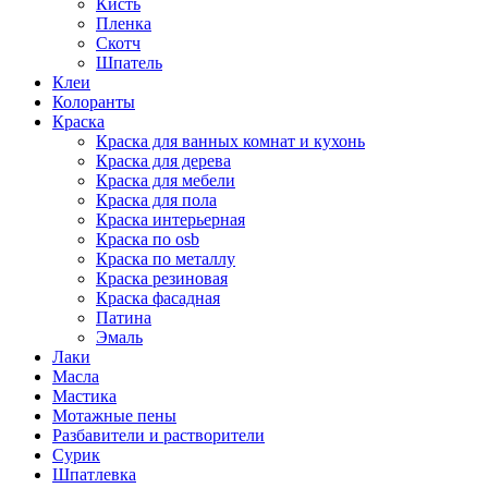
Кисть
Пленка
Скотч
Шпатель
Клеи
Колоранты
Краска
Краска для ванных комнат и кухонь
Краска для дерева
Краска для мебели
Краска для пола
Краска интерьерная
Краска по osb
Краска по металлу
Краска резиновая
Краска фасадная
Патина
Эмаль
Лаки
Масла
Мастика
Мотажные пены
Разбавители и растворители
Сурик
Шпатлевка