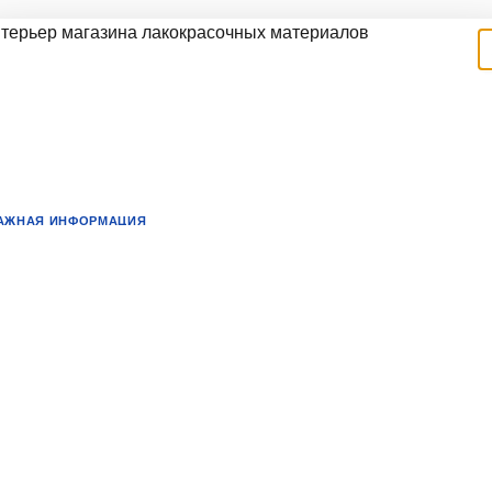
АЖНАЯ ИНФОРМАЦИЯ
Переезд магазина: новый адрес,
новые возможности
важаемые покупатели!
ы рады сообщить вам о предстоящем переезде нашего магазина н
овый адрес. Это важное событие для нас, и мы хотим поделиться с
ами всеми деталями этого процесса.
очему переезд?
ереезд магазина — это не просто смена локации, а возможность