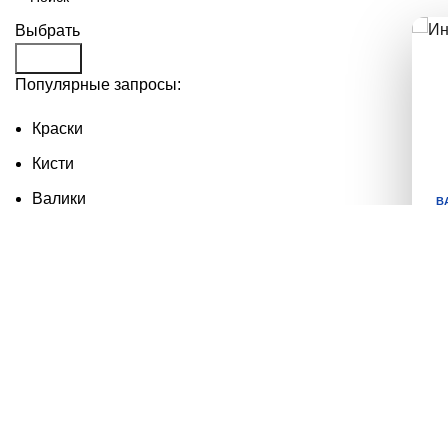
Выбрать
Search
Популярные запросы:
Краски
Кисти
Валики
В
Краситель
Антисептики
У
М
н
в
П
П