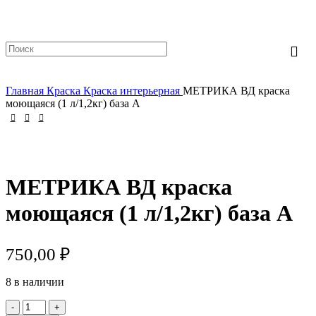
Login / Register
Главная
Краска
Краска интерьерная
МЕТРИКА ВД краска
моющаяся (1 л/1,2кг) база А
МЕТРИКА ВД краска
моющаяся (1 л/1,2кг) база А
750,00
₽
8 в наличии
Количество