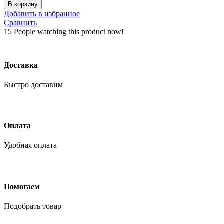
товара
В корзину
МЕТРИКА
Добавить в избранное
ВД
Сравнить
краска
15
People watching this product now!
моющаяся
(1
л/1,2кг)
база
Доставка
А
Быстро доставим
Оплата
Удобная оплата
Помогаем
Подобрать товар