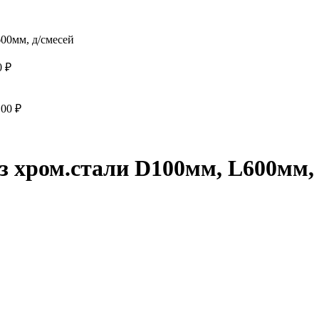
600мм, д/смесей
0
₽
,00
₽
из хром.стали D100мм, L600мм, 