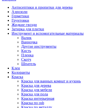
Антисептики и пропитки для дерева
Аэрозоли
Герметики
Грунтовки
Жидкие гвозди
Затирка для плитки
Инструмент и вспомогательные материалы
Валик
Ванночка
Другие инструменты
Кисть
Пленка
Скотч
Шпатель
Клеи
Колоранты
Краска
Краска для ванных комнат и кухонь
Краска для дерева
Краска для мебели
Краска для пола
Краска интерьерная
Краска по osb
Краска по металлу