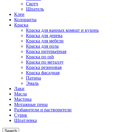
Скотч
Шпатель
Клеи
Колоранты
Краска
Краска для ванных комнат и кухонь
Краска для дерева
Краска для мебели
Краска для пола
Краска интерьерная
Краска по osb
Краска по металлу
Краска резиновая
Краска фасадная
Патина
Эмаль
Лаки
Масла
Мастика
Мотажные пены
Разбавители и растворители
Сурик
Шпатлевка
Search