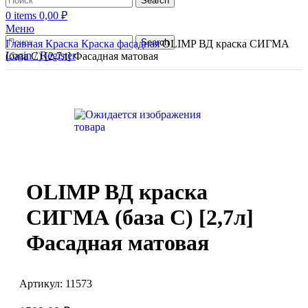
Search
0
items
0,00
₽
Меню
Search
Главная
Краска
Краска фасадная
OLIMP ВД краска СИГМА
Login / Register
(база С) [2,7л] Фасадная матовая
OLIMP ВД краска
СИГМА (база С) [2,7л]
Фасадная матовая
Артикул:
11573