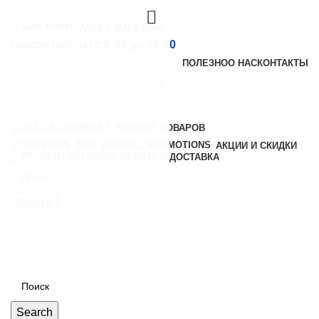
АДРЕС МАГАЗИНА
График работы
с 9:00 до 18:00
ПОЛЕЗНО
О НАС
КОНТАКТЫ
КАТАЛОГ ТОВАРОВ
ДОП. УСЛУГИ
АКЦИИ И СКИДКИ
ОПЛАТА И ДОСТАВКА
Выбрать
Search
0,00
₽
Краски
Кисти
Валики
Search