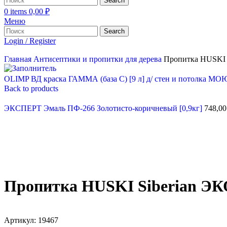
Search
0
items
0,00
₽
Меню
Search
Login / Register
Главная
Антисептики и пропитки для дерева
Пропитка HUSKI S
OLIMP ВД краска ГАММА (база С) [9 л] д/ стен и потолка М
Back to products
ЭКСПЕРТ Эмаль ПФ-266 Золотисто-коричневый [0,9кг]
748,0
Пропитка HUSKI Siberian ЭКО
Артикул:
19467