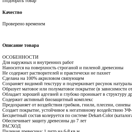
Подобрать товар
Качество
Проверено временем
Описание товара
ОСОБЕННОСТИ
Для наружных и внутренних работ
Наносится на поверхность строганой и пиленой древесины
Не содержит растворителей и практически не пахнет
Сделана на 100% акриловом связующем
Сохраняет видимой текстуру и подчеркивает рисунок натурал
Образует матовое или полуматовое покрытие (в зависимости от
Обладает хорошей адгезией и глубоко проникает в структуру 
Содержит активный биозащитный комплекс
Предохраняет от воздействия грибков, гнили, плесени, синевы
Создает покрытие, устойчивое к негативному воздействию УФ
Бесцветный состав колеруется по системе Dekart-Color (катало
Обеспечивает защиту древесины до 7 лет
РАСХОД
Пиленая древесина: 1 литр на 6-8 кв.м.