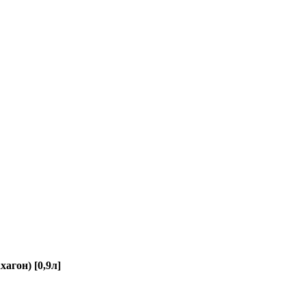
агон) [0,9л]