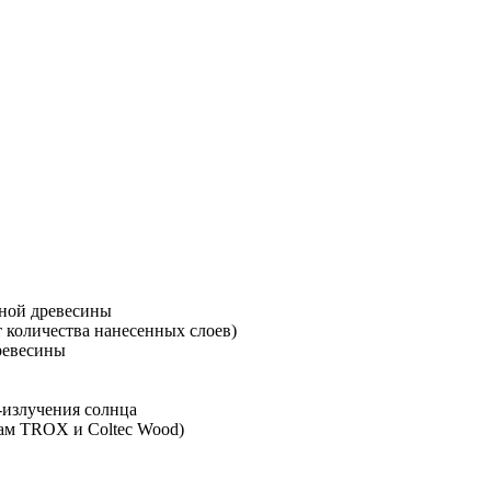
ьной древесины
 количества нанесенных слоев)
древесины
-излучения солнца
гам TROX и Coltec Wood)