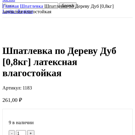
Search
Главная
Шпатлевка
Шпатлевка по Дереву Дуб [0,8кг]
Login / Register
латексная влагостойкая
Шпатлевка по Дереву Дуб
[0,8кг] латексная
влагостойкая
Артикул:
1183
261,00
₽
9 в наличии