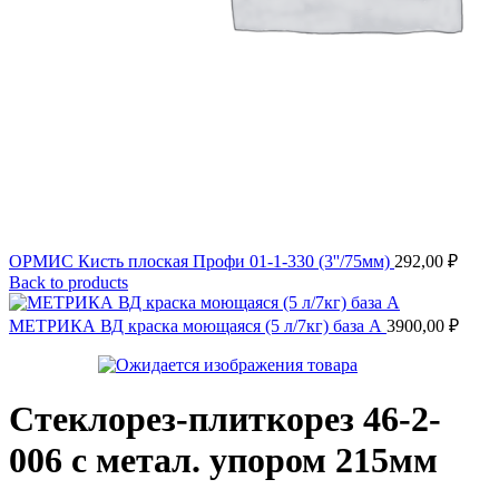
ОРМИС Кисть плоская Профи 01-1-330 (3''/75мм)
292,00
₽
Back to products
МЕТРИКА ВД краска моющаяся (5 л/7кг) база А
3900,00
₽
Стеклорез-плиткорез 46-2-
006 с метал. упором 215мм