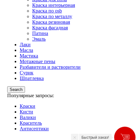
Краска интерьерная
Краска по osb
Краска по металлу
Краска резиновая
Краска фасадная
Патина
Эмаль
Лаки
Масла
Мастика
Мотажные пены
Разбавители и растворители
Сурик
Шпатлевка
Search
Популярные запросы:
Краски
Кисти
Валики
Краситель
Антисептики
Быстрый заказ!