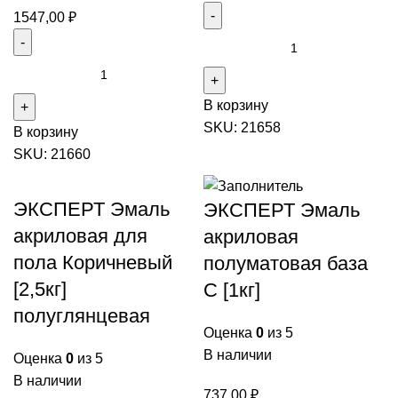
1547,00
₽
Количество
товара
Количество
ЭКСПЕРТ
товара
В корзину
Эмаль
ЭКСПЕРТ
SKU:
21658
акриловая
В корзину
Эмаль
для
SKU:
21660
акриловая
пола
для
Коричневый
пола
ЭКСПЕРТ Эмаль
ЭКСПЕРТ Эмаль
[1кг]
Желто-
акриловая для
акриловая
полуглянцевая
коричневый
пола Коричневый
полуматовая база
[2,5кг]
[2,5кг]
С [1кг]
полуглянцевая
полуглянцевая
Оценка
0
из 5
В наличии
Оценка
0
из 5
В наличии
737,00
₽