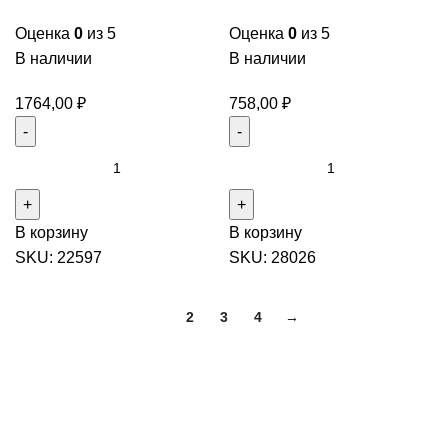
Оценка
0
из 5
Оценка
0
из 5
В наличии
В наличии
1764,00
₽
758,00
₽
Количество
Количество
товара
товара
ЭКСПЕРТ
ЭКСПЕРТ
В корзину
В корзину
Эмаль
Эмаль
SKU:
22597
SKU:
28026
НЦ-132П
НЦ-132П
Белый
Черная
[1,7кг]
[0,7кг]
1
2
3
4
→
глянцевый
глянцевый