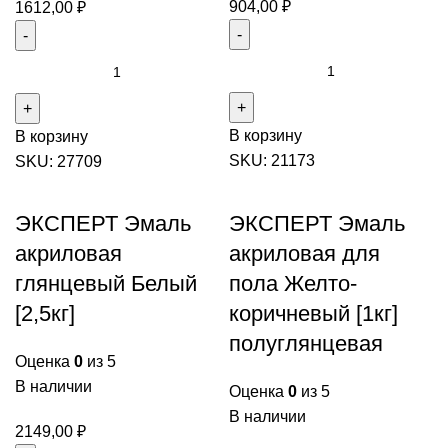
904,00
₽
1612,00
₽
Количество
Количество
товара
товара
ЭКСПЕРТ
ЭКСПЕРТ
В корзину
Эмаль
В корзину
Эмаль
SKU:
21173
акриловая
SKU:
27709
акриловая
глянцевый
глянцевый
Белый
база
ЭКСПЕРТ Эмаль
ЭКСПЕРТ Эмаль
[1кг]
С
акриловая
акриловая для
2,5кг
глянцевый Белый
пола Желто-
[2,5кг]
коричневый [1кг]
полуглянцевая
Оценка
0
из 5
В наличии
Оценка
0
из 5
В наличии
2149,00
₽