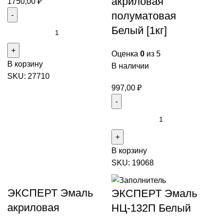
акриловая
1750,00
₽
полуматовая
Количество
Белый [1кг]
товара
ЭКСПЕРТ
Оценка
0
из 5
В корзину
Эмаль
В наличии
SKU:
27710
акриловая
997,00
₽
полуматовая
база
С
Количество
[2,5кг]
товара
ЭКСПЕРТ
В корзину
Эмаль
SKU:
19068
акриловая
полуматовая
Белый
ЭКСПЕРТ Эмаль
ЭКСПЕРТ Эмаль
[1кг]
акриловая
НЦ-132П Белый