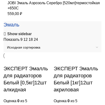
JOBI Эмаль Аэрозоль Серебро [520мл]термостойкая
+650С
559,00
₽
Эмаль
Show sidebar
Показать
9
12
18
24
ЭКСПЕРТ Эмалль
ЭКСПЕРТ Эмалль
для радиаторов
для радиаторов
Белый [0,5кг]12шт
Белый [1кг]12шт
алкидная
акриловая
Оценка
0
из 5
Оценка
0
из 5