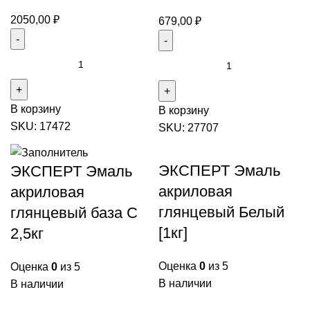
2050,00
₽
679,00
₽
Количество
Количество
товара
товара
ЭКСПЕРТ
ЭКСПЕРТ
В корзину
Эмалль
В корзину
Эмаль
SKU:
17472
для
SKU:
27707
акриловая
радиаторов
глянцевый
Белый
база
ЭКСПЕРТ Эмаль
ЭКСПЕРТ Эмаль
[2,5кг]12шт
С
акриловая
акриловая
акриловая
(1кг)
глянцевый Белый
глянцевый база С
[1кг]
2,5кг
Оценка
0
из 5
Оценка
0
из 5
В наличии
В наличии