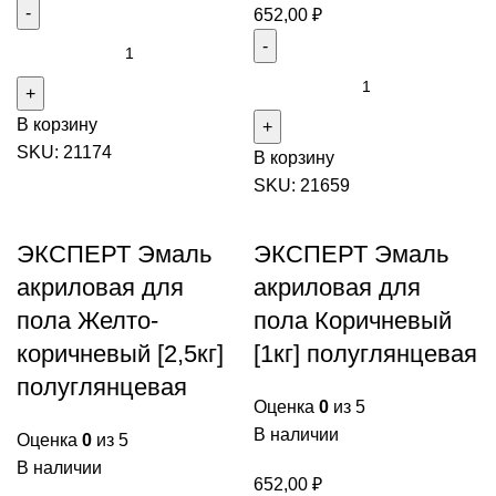
652,00
₽
Количество
товара
Количество
ЭКСПЕРТ
товара
В корзину
Эмаль
ЭКСПЕРТ
SKU:
21174
акриловая
В корзину
Эмаль
глянцевый
SKU:
21659
акриловая
Белый
для
[2,5кг]
пола
ЭКСПЕРТ Эмаль
ЭКСПЕРТ Эмаль
Желто-
акриловая для
акриловая для
коричневый
пола Желто-
пола Коричневый
[1кг]
коричневый [2,5кг]
[1кг] полуглянцевая
полуглянцевая
полуглянцевая
Оценка
0
из 5
В наличии
Оценка
0
из 5
В наличии
652,00
₽