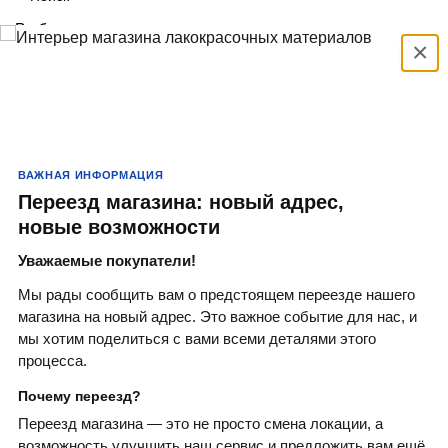
Выбрать
×
Search
Популярные запросы:
Краски
Кисти
ВАЖНАЯ ИНФОРМАЦИЯ
Валики
Переезд магазина: новый адрес,
новые возможности
Краситель
Уважаемые покупатели!
Антисептики
Мы рады сообщить вам о предстоящем переезде нашего
магазина на новый адрес. Это важное событие для нас, и
мы хотим поделиться с вами всеми деталями этого
процесса.
Почему переезд?
Переезд магазина — это не просто смена локации, а
возможность улучшить наш сервис и предложить вам ещё