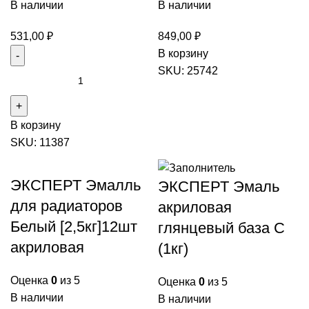
В наличии
В наличии
531,00
₽
849,00
₽
Количество
В корзину
товара
SKU:
25742
Количество
ЭКСПЕРТ
товара
Эмалль
ЭКСПЕРТ
для
В корзину
Эмалль
радиаторов
SKU:
11387
для
Белый
радиаторов
[1кг]12шт
Белый
ЭКСПЕРТ Эмалль
ЭКСПЕРТ Эмаль
акриловая
[0,5кг]12шт
для радиаторов
акриловая
алкидная
Белый [2,5кг]12шт
глянцевый база С
акриловая
(1кг)
Оценка
0
из 5
Оценка
0
из 5
В наличии
В наличии