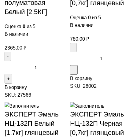
полуматовая
[0,7кг] глянцевый
Белый [2,5КГ]
Оценка
0
из 5
В наличии
Оценка
0
из 5
В наличии
780,00
₽
2365,00
₽
Количество
товара
Количество
ЭКСПЕРТ
товара
В корзину
Эмаль
ЭКСПЕРТ
SKU:
28002
НЦ-132П
В корзину
Эмаль
Белый
SKU:
27566
акриловая
[0,7кг]
полуматовая
глянцевый
Белый
ЭКСПЕРТ Эмаль
ЭКСПЕРТ Эмаль
[2,5КГ]
НЦ-132П Белый
НЦ-132П Черная
[1,7кг] глянцевый
[0,7кг] глянцевый