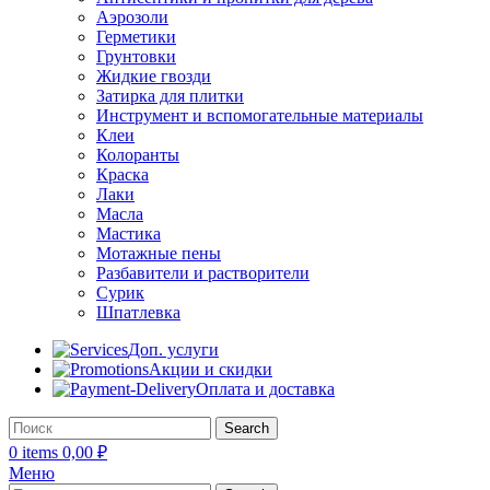
Аэрозоли
Герметики
Грунтовки
Жидкие гвозди
Затирка для плитки
Инструмент и вспомогательные материалы
Клеи
Колоранты
Краска
Лаки
Масла
Мастика
Мотажные пены
Разбавители и растворители
Сурик
Шпатлевка
Доп. услуги
Акции и скидки
Оплата и доставка
Search
0
items
0,00
₽
Меню