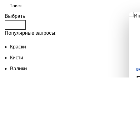
Выбрать
Search
Популярные запросы:
Краски
Кисти
Валики
В
Краситель
Антисептики
У
М
н
в
П