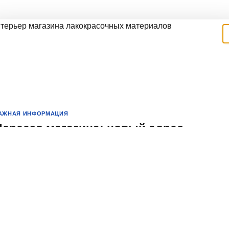
АЖНАЯ ИНФОРМАЦИЯ
Переезд магазина: новый адрес,
новые возможности
важаемые покупатели!
ы рады сообщить вам о предстоящем переезде нашего магазина н
овый адрес. Это важное событие для нас, и мы хотим поделиться с
ами всеми деталями этого процесса.
очему переезд?