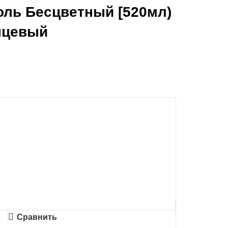
оль Бесцветный [520мл)
нцевый
Сравнить