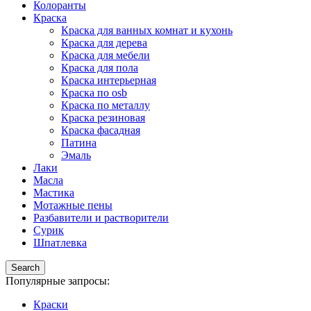
Колоранты
Краска
Краска для ванных комнат и кухонь
Краска для дерева
Краска для мебели
Краска для пола
Краска интерьерная
Краска по osb
Краска по металлу
Краска резиновая
Краска фасадная
Патина
Эмаль
Лаки
Масла
Мастика
Мотажные пены
Разбавители и растворители
Сурик
Шпатлевка
Search
Популярные запросы:
Краски